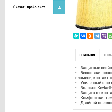
Скачать прайс-лист
ОПИСАНИЕ
ОТЗ
• Защитные свойст
• Бесшовная основ
пламени, контактн
• Усиленный шов 
• Волокно Kevlar® 
• Защита от конта
• Комфортная темп
• Двойной оверлок