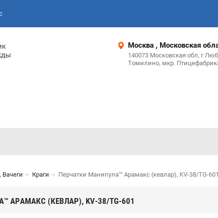
с
Москва , Московская обл
ик
жды
140073 Московская обл, г Люб
Томилино, мкр. Птицефабрика
, Вачеги
Краги
Перчатки Манипула™ Арамакс (кевлар), KV-38/TG-60
™ АРАМАКС (КЕВЛАР), KV-38/TG-601