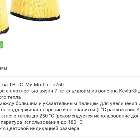
ЫВЫ
ва ТР ТС: Ми Мп То Тп250
а с плотностью вязки 7 петель/дюйм из волокна Kevlar® 
ого тепла
между большим и указательным пальцем для увеличения 
не поддерживает горение и не плавится (t °C разложения 4
ктного тепла до 250 °С (рекомендуется использование до
ература использования до 180 °С
 с цветовой индикацией размера