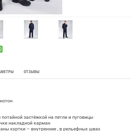
АМЕТРЫ
ОТЗЫВЫ
нотон
 потайной застёжкой на петли и пуговицы
очке накладной карман
аны куртки – внутренние , в рельефных швах