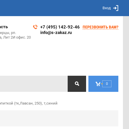
Вход
асть
+7 (495) 142-92-46
ПЕРЕЗВОНИТЬ ВАМ?
info@s-zakaz.ru
ерцы, рп.
, Лит 2И офис. 20
0
иткой (тк,Лавсан, 250), т,синий