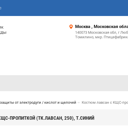
с
Москва , Московская обл
ик
жды
140073 Московская обл, г Люб
Томилино, мкр. Птицефабрика
защиты от электродуги / кислот и щелочей
Костюм лавсан с КЩС-проп
ЩС-ПРОПИТКОЙ (ТК.ЛАВСАН, 250), Т.СИНИЙ