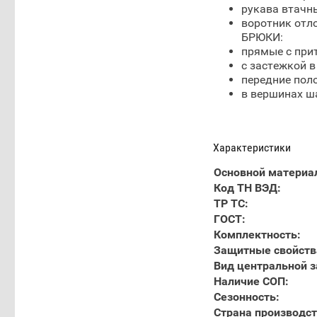
рукава втачн
воротник отл
БРЮКИ:
прямые с при
с застежкой в
передние пол
в вершинах ш
Характеристики
Основной материа
Код ТН ВЭД:
ТР ТС:
ГОСТ:
Комплектность:
Защитные свойств
Вид центральной з
Наличие СОП:
Сезонность:
Страна производст