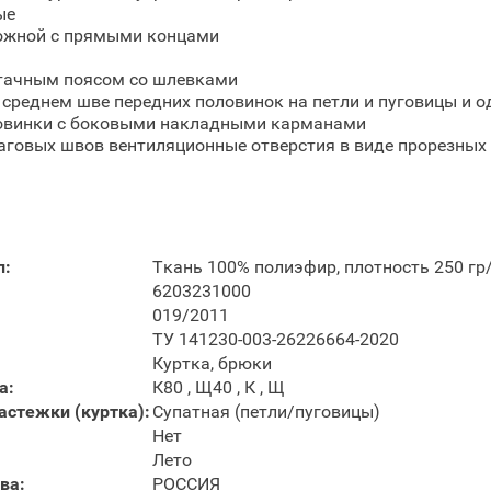
ые
ожной с прямыми концами
тачным поясом со шлевками
 среднем шве передних половинок на петли и пуговицы и о
овинки с боковыми накладными карманами
аговых швов вентиляционные отверстия в виде прорезных
л:
Ткань 100% полиэфир, плотность 250 гр
6203231000
019/2011
ТУ 141230-003-26226664-2020
Куртка, брюки
а:
К80 , Щ40 , К , Щ
астежки (куртка):
Супатная (петли/пуговицы)
Нет
Лето
ва:
РОССИЯ