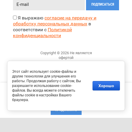
ПОДПИСАТЬСЯ
Я выражаю
согласие на передачу и
обработку персональных данных
в
соответствии с
Политикой
конфиденциальности
Copyright © 2026 Не является
офертой
Политика конфиденциальности
Этот сайт использует cookie-файлы и
другие технологии для улучшения его
работы. Продолжая работу с сайтом, Вы
Хорошо
разрешаете использование cookie-
Этот сайт использует файлы cookie и метаданные. Продолжая
файлов. Вы всегда можете отключить
просматривать его, вы соглашаетесь на использование нами
файлы cookie в настройках Вашего
файлов cookie и метаданных в соответствии с
Политикой
браузера.
конфиденциальности
.
Создание,
разработка сайта
— студия Мегагрупп.ру.
ПРОДОЛЖИТЬ