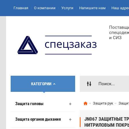
Главная
О компании
Услуги
Напишите нам
Наш адре
Поставщ
спецоде
и СИЗ
КАТЕГОРИИ
Защита головы
Защита рук
Защит
JN067 ЗАЩИТНЫЕ Т
Защита органов дыхания
НИТРИЛОВЫМ ПОКРЫ